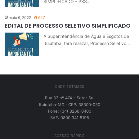
SIMPLIFICADO – PSS…
maio 6, 2022
647
EDITAL DE PROCESSO SELETIVO SIMPLIFICADO
A Superintendência de Água e Esgotos de
Ituiutaba, fará realizar, Processo Seletivo…
ONDE ESTAMOS
Rua 33 nº 474 – Setor Sul
Ituiutaba-MG · CEP: 38300-030
Fone: (34) 3268-0400
SAE: 0800 341 8195
ACESSO RÁPIDO