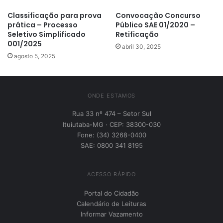
Classificação para prova
Convocação Concurso
prática – Processo
Público SAE 01/2020 –
Seletivo Simplificado
Retificação
001/2025
abril 30, 2025
agosto 5, 2025
ONDE ESTAMOS
Rua 33 nº 474 – Setor Sul
Ituiutaba-MG · CEP: 38300-030
Fone: (34) 3268-0400
SAE: 0800 341 8195
ACESSO RÁPIDO
Portal do Cidadão
Calendário de Leituras
Informar Vazamento