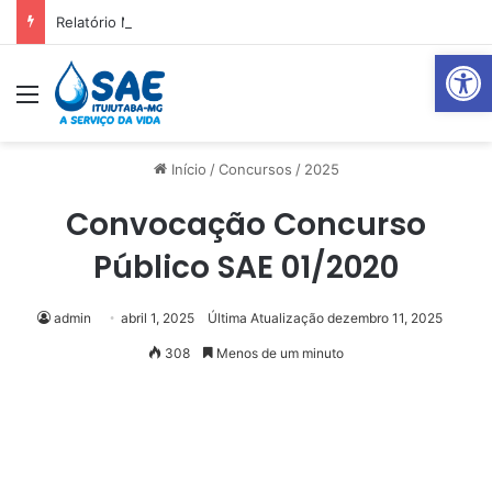
Relatório Mensal Janeiro – Qualidade da Água Tratada
Abrir 
Menu
Pr
Início
/
Concursos
/
2025
Convocação Concurso
Público SAE 01/2020
admin
abril 1, 2025
Última Atualização dezembro 11, 2025
308
Menos de um minuto