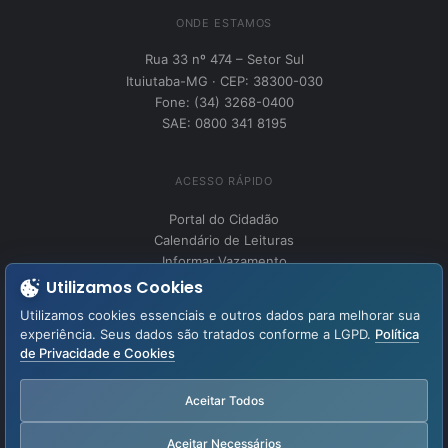
ONDE ESTAMOS
Rua 33 nº 474 – Setor Sul
Ituiutaba-MG · CEP: 38300-030
Fone: (34) 3268-0400
SAE: 0800 341 8195
ACESSO RÁPIDO
Portal do Cidadão
Calendário de Leituras
Informar Vazamento
Utilizamos Cookies
Utilizamos cookies essenciais e outros dados para melhorar sua
INSTITUCIONAL
experiência. Seus dados são tratados conforme a LGPD.
Política
Perguntas Frequentes
de Privacidade e Cookies
Fale Conosco
LGPD – Lei Geral de Proteção de Dados
Aceitar Todos
Aviso de Privacidade
Aceitar Necessários