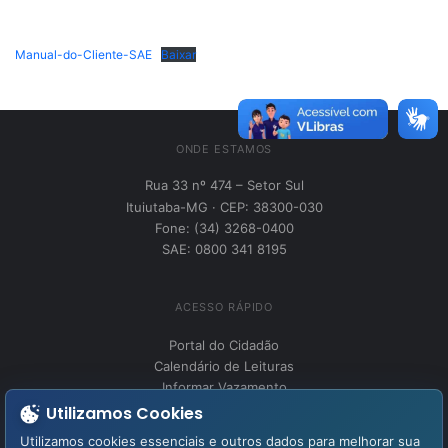
Manual-do-Cliente-SAE
Baixar
ONDE ESTAMOS
Rua 33 nº 474 – Setor Sul
Ituiutaba-MG · CEP: 38300-030
Fone: (34) 3268-0400
SAE: 0800 341 8195
ACESSO RÁPIDO
Portal do Cidadão
Calendário de Leituras
Informar Vazamento
Utilizamos Cookies
Utilizamos cookies essenciais e outros dados para melhorar sua
INSTITUCIONAL