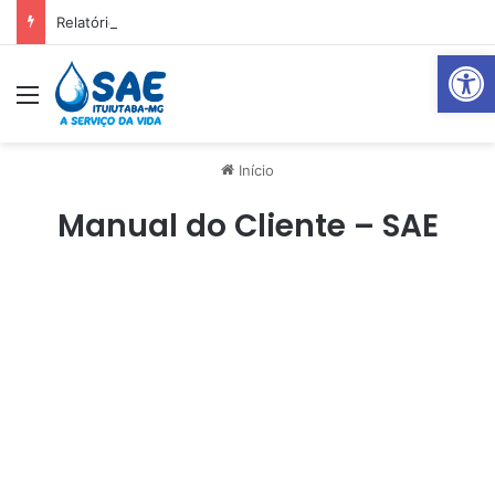
Relatório Mensal Janeiro – Qualidade da Água Tratada
Abrir 
Menu
Pr
Início
Manual do Cliente – SAE