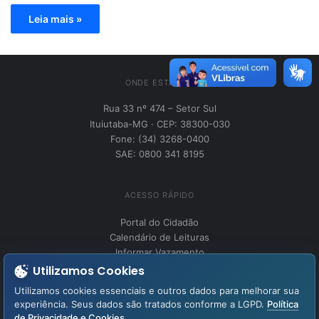
Leia mais »
ONDE ESTAMOS
Rua 33 nº 474 – Setor Sul
Ituiutaba-MG · CEP: 38300-030
Fone: (34) 3268-0400
SAE: 0800 341 8195
ACESSO RÁPIDO
Portal do Cidadão
Calendário de Leituras
Informar Vazamento
Utilizamos Cookies
Utilizamos cookies essenciais e outros dados para melhorar sua
INSTITUCIONAL
experiência. Seus dados são tratados conforme a LGPD.
Política
Perguntas Frequentes
de Privacidade e Cookies