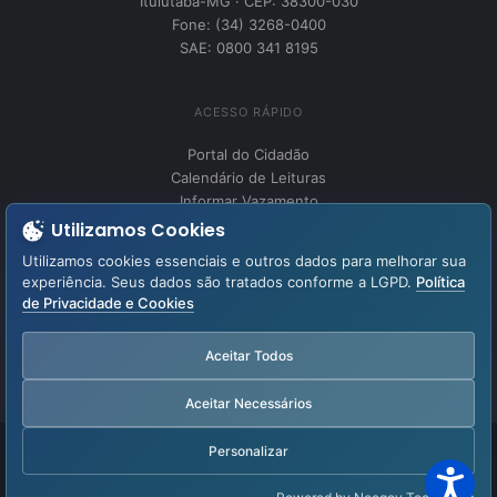
Ituiutaba-MG · CEP: 38300-030
Fone: (34) 3268-0400
SAE: 0800 341 8195
ACESSO RÁPIDO
Portal do Cidadão
Calendário de Leituras
Informar Vazamento
Utilizamos Cookies
Utilizamos cookies essenciais e outros dados para melhorar sua
INSTITUCIONAL
experiência. Seus dados são tratados conforme a LGPD.
Política
Perguntas Frequentes
de Privacidade e Cookies
Fale Conosco
LGPD – Lei Geral de Proteção de Dados
Aceitar Todos
Aviso de Privacidade
Aceitar Necessários
Personalizar
Facebook
YouTube
Instagram
WhatsApp