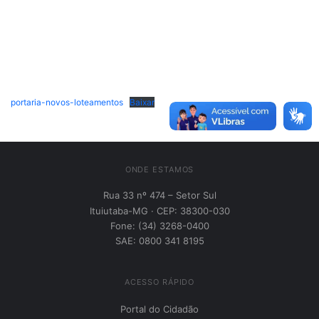
portaria-novos-loteamentos
Baixar
ONDE ESTAMOS
Rua 33 nº 474 – Setor Sul
Ituiutaba-MG · CEP: 38300-030
Fone: (34) 3268-0400
SAE: 0800 341 8195
ACESSO RÁPIDO
Portal do Cidadão