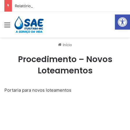
Relatório Mensal Janeiro – Qualidade da Água Tratada
Abrir 
Menu
Pr
Início
Procedimento – Novos
Loteamentos
Portaria para novos loteamentos