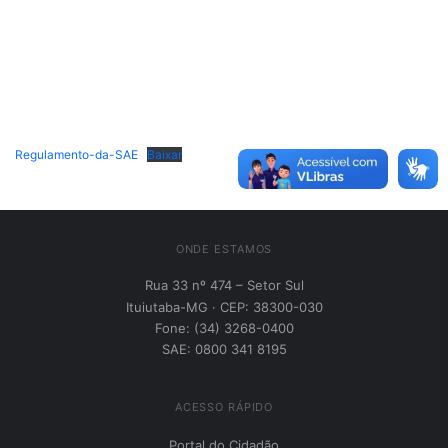
Regulamento-da-SAE
Baixar
ONDE ESTAMOS
Rua 33 nº 474 – Setor Sul
Ituiutaba-MG · CEP: 38300-030
Fone: (34) 3268-0400
SAE: 0800 341 8195
ACESSO RÁPIDO
Portal do Cidadão