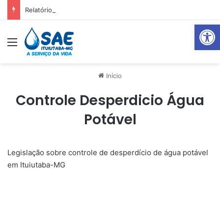
Relatório Mensal Janeiro – Qualidade da Água Tratada
Abrir 
Menu
Pr
Início
Controle Desperdicio Água
Potável
Legislação sobre controle de desperdício de água potável
em Ituiutaba-MG