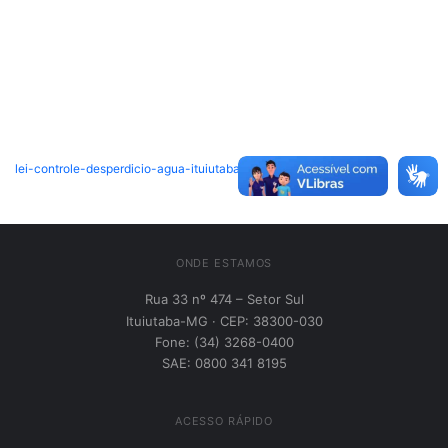
lei-controle-desperdicio-agua-ituiutaba-mg
Baixar
ONDE ESTAMOS
Rua 33 nº 474 – Setor Sul
Ituiutaba-MG · CEP: 38300-030
Fone: (34) 3268-0400
SAE: 0800 341 8195
ACESSO RÁPIDO