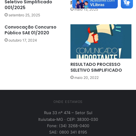
Seletivo Simplificado
publico SAE
001/2025
maio 15, 2025
setembro 25, 2025
Convocação Concurso
Público SAE 01/2020
outubro 17, 2024
RESULTADO PROCESSO
SELETIVO SIMPLIFICADO
maio 20, 2022
ONDE ESTAMOS
Rua 33 nº 474 – Setor Sul
Ituiutaba-MG · CEP: 38300-030
Fone: (34) 3268-0400
SAE: 0800 341 8195