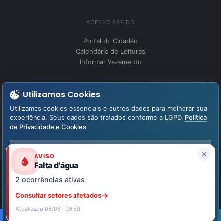
ACESSO RÁPIDO
Portal do Cidadão
Calendário de Leituras
Informar Vazamento
INSTITUCIONAL
Utilizamos Cookies
Perguntas Frequentes
Utilizamos cookies essenciais e outros dados para melhorar sua
Fale Conosco
experiência. Seus dados são tratados conforme a LGPD.
Política
de Privacidade e Cookies
LGPD – Lei Geral de Proteção de Dados
Aviso de Privacidade
Aceitar Todos
AVISO
Falta d'água
Aceitar Necessários
2 ocorrências ativas
Facebook
YouTube
Instagram
WhatsApp
Personalizar
Consultar setores afetados
Atualizado 08/08 · 09:50
Powered by Neogov Tecnologia