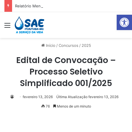
Relatório Mensal Janeiro – Qualidade da Água Tratada
Abrir 
Menu
Pr
Início
/
Concursos
/
2025
Edital de Convocação –
Processo Seletivo
Simplificado 001/2025
fevereiro 13, 2026
Última Atualização fevereiro 13, 2026
76
Menos de um minuto