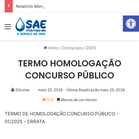
Relatório Mensal Janeiro – Qualidade da Água Tratada
Abrir 
Menu
Pr
Início
/
Concursos
/
2025
TERMO HOMOLOGAÇÃO
CONCURSO PÚBLICO
Gilcimar
maio 25, 2026
Última Atualização maio 25, 2026
576
Menos de um minuto
TERMO DE HOMOLOGAÇÃO CONCURSO PÚBLICO –
01/2025 – ERRATA