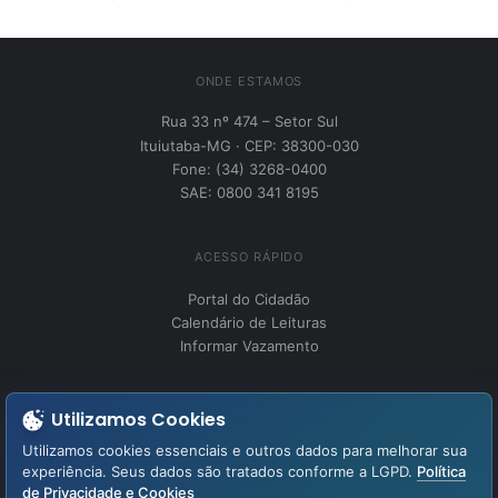
ONDE ESTAMOS
Rua 33 nº 474 – Setor Sul
Ituiutaba-MG · CEP: 38300-030
Fone: (34) 3268-0400
SAE: 0800 341 8195
ACESSO RÁPIDO
Portal do Cidadão
Calendário de Leituras
Informar Vazamento
INSTITUCIONAL
Utilizamos Cookies
Perguntas Frequentes
Utilizamos cookies essenciais e outros dados para melhorar sua
Fale Conosco
experiência. Seus dados são tratados conforme a LGPD.
Política
de Privacidade e Cookies
LGPD – Lei Geral de Proteção de Dados