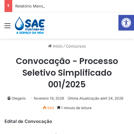
Relatório Mensal Janeiro – Qualidade da Água Tratada
Abrir 
Menu
Pr
Início
/
Concursos
Convocação - Processo
Seletivo Simplificado
001/2025
Olegario
fevereiro 19, 2026
Última Atualização abril 24, 2026
949
1 minuto de leitura
Edital de Convocação