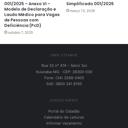
001/2025 – Anexo VI –
Simplificado 001/2026
Modelo de Declaração e
março 13, 2026
Laudo Médico para Vagas
de Pessoas com
Deficiência (PcD)
outubro 7, 2025
ONDE ESTAMOS
Rua 33 nº 474 – Setor Sul
Ituiutaba-MG · CEP: 38300-030
Fone: (34) 3268-0400
SAE: 0800 341 8195
ACESSO RÁPIDO
Portal do Cidadão
Calendário de Leituras
Informar Vazamento