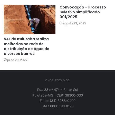
Convocação – Processo
Seletivo Simplificado
001/2025
agosto 29, 2025
SAE de Ituiutaba realiza
melhorias na rede de
distribuição de água de
diversos bairros
julho 29, 2022
ONDE ESTAMOS
Rua 33 nº 474 – Setor Sul
Ituiutaba-MG · CEP: 38300-030
Fone: (34) 3268-0400
SAE: 0800 341 8195