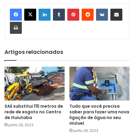
Linkedin
Tumblr
Pinterest
Reddit
VK
Compartilhar via e-mail
Imprimir
Artigos relacionados
SAE substitui 115 metros de
Tudo que você precisa
rede de esgoto no Centro
saber para fazer uma nova
de Ituiutaba
ligação de água no seu
imóvel
junho 29, 2023
junho 29, 2023