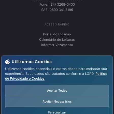
Fone: (34) 3268-0400
SAE: 0800 341 8195
ACESSO RÁPIDO
Portal do Cidadão
Calendário de Leituras
Informar Vazamento
INSTITUCIONAL
Utilizamos Cookies
Perguntas Frequentes
Utilizamos cookies essenciais e outros dados para melhorar sua
Fale Conosco
experiência. Seus dados são tratados conforme a LGPD.
Política
de Privacidade e Cookies
LGPD – Lei Geral de Proteção de Dados
Aviso de Privacidade
Aceitar Todos
Aceitar Necessários
Facebook
YouTube
Instagram
WhatsApp
Personalizar