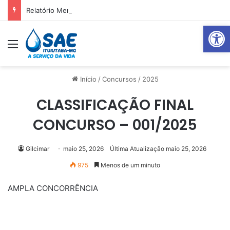
Relatório Mensal Janeiro – Qualidade da Água Tratada
Abrir 
Menu
Pr
Início
/
Concursos
/
2025
CLASSIFICAÇÃO FINAL
CONCURSO – 001/2025
Gilcimar
maio 25, 2026
Última Atualização maio 25, 2026
975
Menos de um minuto
AMPLA CONCORRÊNCIA