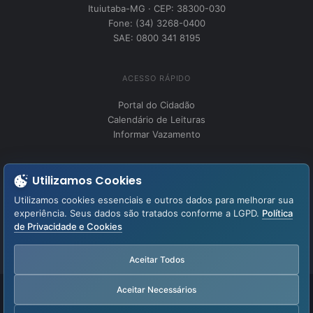
Ituiutaba-MG · CEP: 38300-030
Fone: (34) 3268-0400
SAE: 0800 341 8195
ACESSO RÁPIDO
Portal do Cidadão
Calendário de Leituras
Informar Vazamento
INSTITUCIONAL
Utilizamos Cookies
Perguntas Frequentes
Utilizamos cookies essenciais e outros dados para melhorar sua
Fale Conosco
experiência. Seus dados são tratados conforme a LGPD.
Política
de Privacidade e Cookies
LGPD – Lei Geral de Proteção de Dados
Aviso de Privacidade
Aceitar Todos
Aceitar Necessários
Facebook
YouTube
Instagram
WhatsApp