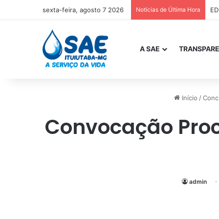
sexta-feira, agosto 7 2026
Notícias de Última Hora
ED
A SAE
TRANSPARE
Início
/
Conc
Convocação Proc
admin