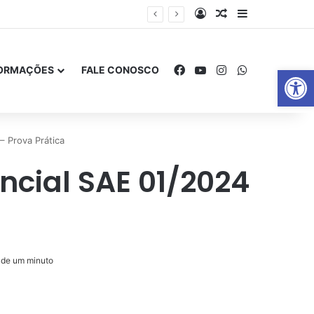
Entrar
Artigo aleatório
Barra Latera
Facebook
YouTube
Instagram
WhatsApp
Abrir 
FORMAÇÕES
FALE CONOSCO
 Prova Prática
cial SAE 01/2024
de um minuto