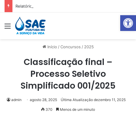
Relatório Mensal Janeiro – Qualidade da Água Tratada
Abrir 
Menu
Pr
Início
/
Concursos
/
2025
Classificação final –
Processo Seletivo
Simplificado 001/2025
admin
agosto 28, 2025
Última Atualização dezembro 11, 2025
370
Menos de um minuto