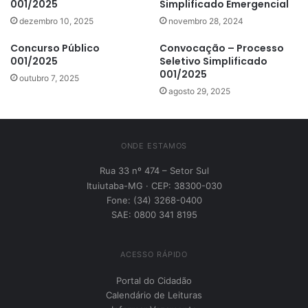
001/2025
Simplificado Emergencial
dezembro 10, 2025
novembro 28, 2024
Concurso Público
Convocação – Processo
001/2025
Seletivo Simplificado
001/2025
outubro 7, 2025
agosto 29, 2025
ONDE ESTAMOS
Rua 33 nº 474 – Setor Sul
Ituiutaba-MG · CEP: 38300-030
Fone: (34) 3268-0400
SAE: 0800 341 8195
ACESSO RÁPIDO
Portal do Cidadão
Calendário de Leituras