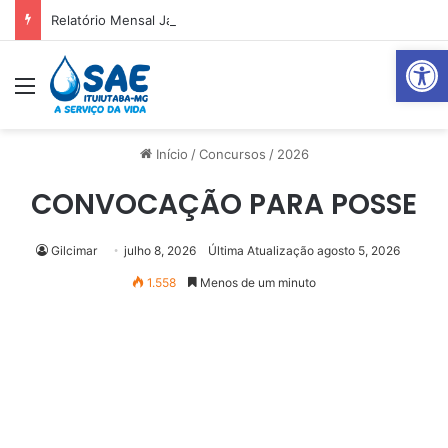
Relatório Mensal Janeiro – Qualidade da Água Tratada
Abrir 
Menu
Pr
Início
/
Concursos
/
2026
CONVOCAÇÃO PARA POSSE
Gilcimar
julho 8, 2026
Última Atualização agosto 5, 2026
1.558
Menos de um minuto