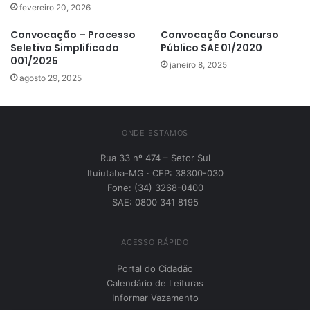
fevereiro 20, 2026
Convocação – Processo
Convocação Concurso
Seletivo Simplificado
Público SAE 01/2020
001/2025
janeiro 8, 2025
agosto 29, 2025
ONDE ESTAMOS
Rua 33 nº 474 – Setor Sul
Ituiutaba-MG · CEP: 38300-030
Fone: (34) 3268-0400
SAE: 0800 341 8195
ACESSO RÁPIDO
Portal do Cidadão
Calendário de Leituras
Informar Vazamento