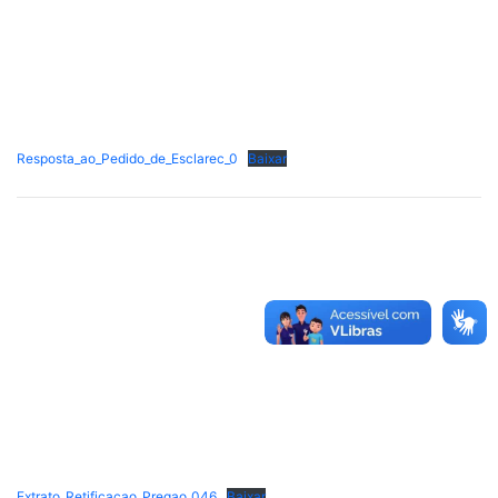
Resposta_ao_Pedido_de_Esclarec_0
Baixar
Extrato_Retificacao_Pregao_046
Baixar