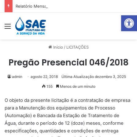
Relatório Mensal Janeiro – Qualidade da Água Tratada
Abrir 
Menu
Pr
Início
/
LICITAÇÕES
Pregão Presencial 046/2018
admin
agosto 22, 2018
Última Atualização dezembro 3, 2025
155
Menos de um minuto
O objeto da presente licitação é a contratação de empresa
para a Manutenção dos equipamentos de Processo
(Automação) e Bancada da Estação de Tratamento de
Água, durante o período de 12 (doze) meses, conforme
especificações, quantidades e condições de entrega