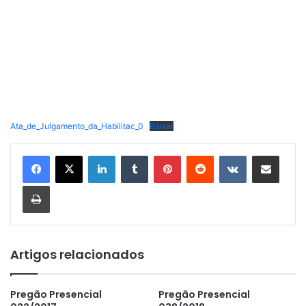
Ata_de_Julgamento_da_Habilitac_0
Baixar
Linkedin
Tumblr
Pinterest
Reddit
VK
Compartilhar via e-mail
Imprimir
Artigos relacionados
Pregão Presencial
Pregão Presencial