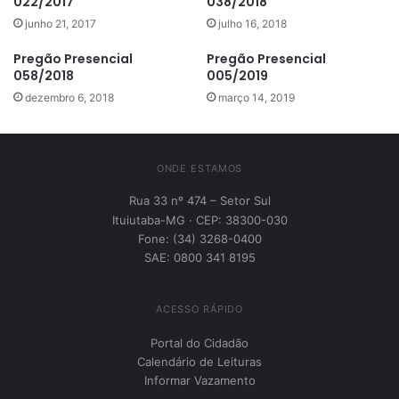
022/2017
038/2018
junho 21, 2017
julho 16, 2018
Pregão Presencial
Pregão Presencial
058/2018
005/2019
dezembro 6, 2018
março 14, 2019
ONDE ESTAMOS
Rua 33 nº 474 – Setor Sul
Ituiutaba-MG · CEP: 38300-030
Fone: (34) 3268-0400
SAE: 0800 341 8195
ACESSO RÁPIDO
Portal do Cidadão
Calendário de Leituras
Informar Vazamento