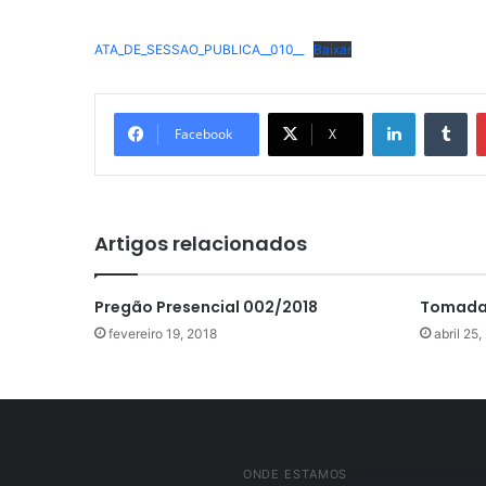
ATA_DE_SESSAO_PUBLICA__010__
Baixar
Linkedin
Tu
Facebook
X
Artigos relacionados
Pregão Presencial 002/2018
Tomada 
fevereiro 19, 2018
abril 25
ONDE ESTAMOS