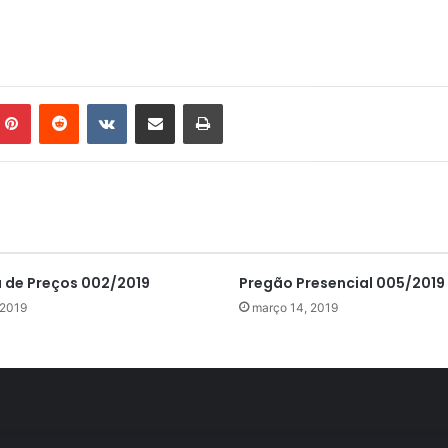
mblr
Pinterest
Reddit
VK
Compartilhar via e-mail
Imprimir
de Preços 002/2019
Pregão Presencial 005/2019
, 2019
março 14, 2019