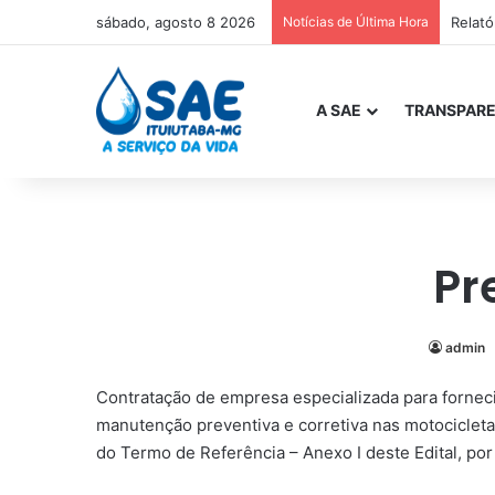
sábado, agosto 8 2026
Notícias de Última Hora
Relat
A SAE
TRANSPARE
Pr
admin
Contratação de empresa especializada para fornec
manutenção preventiva e corretiva nas motocicleta
do Termo de Referência – Anexo I deste Edital, po