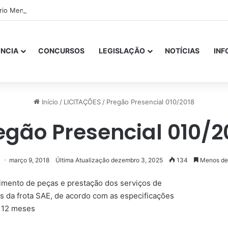
ório Mensal Janeiro – Qualidade da Água Tratada
NCIA
CONCURSOS
LEGISLAÇÃO
NOTÍCIAS
IN
Início
/
LICITAÇÕES
/
Pregão Presencial 010/2018
egão Presencial 010/2
março 9, 2018
Última Atualização dezembro 3, 2025
134
Menos de
imento de peças e prestação dos serviços de
s da frota SAE, de acordo com as especificações
r 12 meses