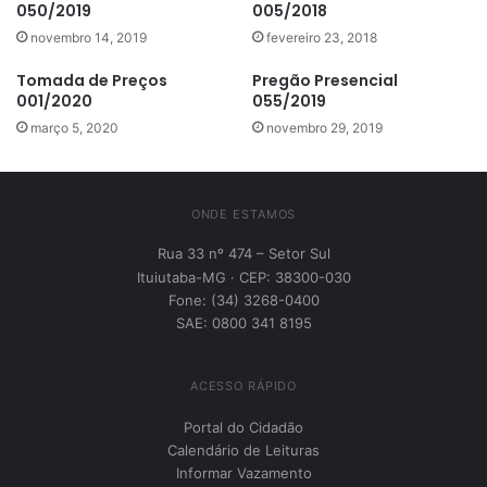
050/2019
005/2018
novembro 14, 2019
fevereiro 23, 2018
Tomada de Preços
Pregão Presencial
001/2020
055/2019
março 5, 2020
novembro 29, 2019
ONDE ESTAMOS
Rua 33 nº 474 – Setor Sul
Ituiutaba-MG · CEP: 38300-030
Fone: (34) 3268-0400
SAE: 0800 341 8195
ACESSO RÁPIDO
Portal do Cidadão
Calendário de Leituras
Informar Vazamento