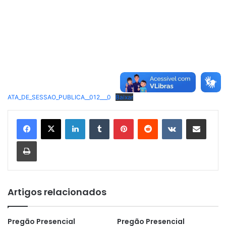
ATA_DE_SESSAO_PUBLICA__012___0
Baixar
Linkedin
Tumblr
Pinterest
Reddit
VK
Compartilhar via e-mail
Imprimir
Artigos relacionados
Pregão Presencial
Pregão Presencial