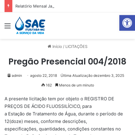
Relatório Mensal Janeiro – Qualidade da Água Tratada
Abrir 
Menu
Pr
Início
/
LICITAÇÕES
Pregão Presencial 004/2018
admin
agosto 22, 2018
Última Atualização dezembro 3, 2025
162
Menos de um minuto
A presente licitação tem por objeto o REGISTRO DE
PREÇOS DE ÁCIDO FLUOSSILÍCICO, para
a Estação de Tratamento de Água, durante o período de
12(doze) meses, conforme descrições,
especificações, quantidades, condições constantes no