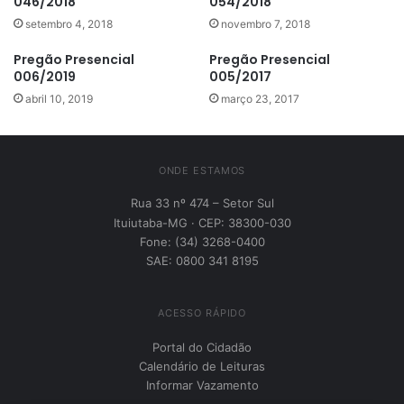
046/2018
054/2018
setembro 4, 2018
novembro 7, 2018
Pregão Presencial
Pregão Presencial
006/2019
005/2017
abril 10, 2019
março 23, 2017
ONDE ESTAMOS
Rua 33 nº 474 – Setor Sul
Ituiutaba-MG · CEP: 38300-030
Fone: (34) 3268-0400
SAE: 0800 341 8195
ACESSO RÁPIDO
Portal do Cidadão
Calendário de Leituras
Informar Vazamento