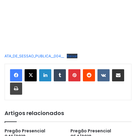
ATA_DE_SESSAO_PUBLICA__004__
Baixar
Linkedin
Tumblr
Pinterest
Reddit
VK
Compartilhar via e-mail
Imprimir
Artigos relacionados
Pregão Presencial
Pregão Presencial