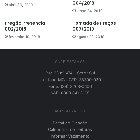
004/2019
abril 30, 2019
junho 24, 2019
Pregão Presencial
Tomada de Preços
002/2018
007/2019
fevereiro 19, 2018
agosto 22, 2019
ONDE ESTAMOS
Rua 33 nº 474 – Setor Sul
Ituiutaba-MG · CEP: 38300-030
Fone: (34) 3268-0400
SAE: 0800 341 8195
ACESSO RÁPIDO
Portal do Cidadão
Calendário de Leituras
Informar Vazamento