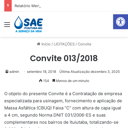
Relatório Mensal Janeiro – Qualidade da Água Tratada
Abrir 
Menu
Pr
Início
/
LICITAÇÕES
/
Convite
Convite 013/2018
admin
setembro 18, 2018
Última Atualização dezembro 3, 2025
154
Menos de um minuto
O objeto do presente Convite é a Contratação de empresa
especializada para usinagem, fornecimento e aplicação de
Massa Asfáltica (CBUQ) Faixa “C” com altura de capa igual
a 4 cm, segundo Norma DNIT 031/2006-ES e suas
complementares nos bairros de Ituiutaba, totalizando-se