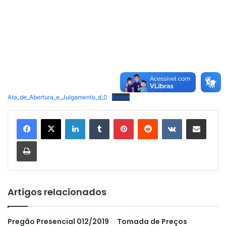
Ata_de_Abertura_e_Julgamento_d_0
Baixar
Linkedin
Tumblr
Pinterest
Reddit
VK
Compartilhar via e-mail
Imprimir
Artigos relacionados
Pregão Presencial 012/2019
Tomada de Preços