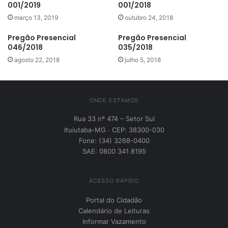
001/2019
001/2018
março 13, 2019
outubro 24, 2018
Pregão Presencial
Pregão Presencial
046/2018
035/2018
agosto 22, 2018
julho 5, 2018
ONDE ESTAMOS
Rua 33 nº 474 – Setor Sul
Ituiutaba-MG · CEP: 38300-030
Fone: (34) 3268-0400
SAE: 0800 341 8195
ACESSO RÁPIDO
Portal do Cidadão
Calendário de Leituras
Informar Vazamento