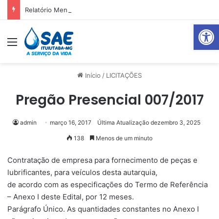
Relatório Mensal Janeiro – Qualidade da Água Tratada
Abrir 
Menu
Pr
Início
/
LICITAÇÕES
Pregão Presencial 007/2017
admin
março 16, 2017
Última Atualização dezembro 3, 2025
138
Menos de um minuto
Contratação de empresa para fornecimento de peças e
lubrificantes, para veículos desta autarquia,
de acordo com as especificações do Termo de Referência
– Anexo I deste Edital, por 12 meses.
Parágrafo Único. As quantidades constantes no Anexo I