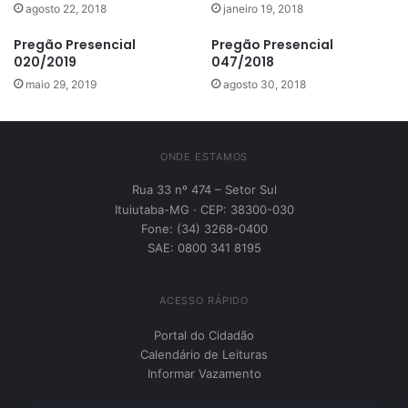
agosto 22, 2018
janeiro 19, 2018
Pregão Presencial
Pregão Presencial
020/2019
047/2018
maio 29, 2019
agosto 30, 2018
ONDE ESTAMOS
Rua 33 nº 474 – Setor Sul
Ituiutaba-MG · CEP: 38300-030
Fone: (34) 3268-0400
SAE: 0800 341 8195
ACESSO RÁPIDO
Portal do Cidadão
Calendário de Leituras
Informar Vazamento