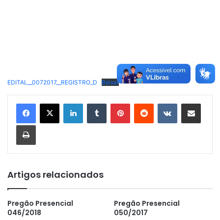
EDITAL__0072017__REGISTRO_D
Baixar
Linkedin
Tumblr
Pinterest
Reddit
VK
Compartilhar via e-mail
Imprimir
Artigos relacionados
Pregão Presencial
Pregão Presencial
046/2018
050/2017