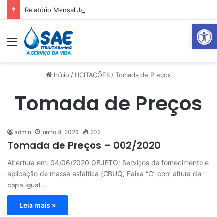
Relatório Mensal Janeiro – Qualidade da Água Tratada
Abrir 
Menu
P
Início
/
LICITAÇÕES
/
Tomada de Preços
Tomada de Preços
admin
junho 4, 2020
202
Tomada de Preços – 002/2020
Abertura em: 04/06/2020 OBJETO: Serviços de fornecimento e
aplicação de massa asfáltica (CBUQ) Faixa “C” com altura de
capa igual…
Leia mais »