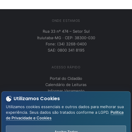
ONDE ESTAMOS
Rua 33 nº 474 – Setor Sul
Ituiutaba-MG · CEP: 38300-030
Fone: (34) 3268-0400
SAE: 0800 341 8195
ACESSO RÁPIDO
Portal do Cidadão
Calendário de Leituras
Informar Vazamento
Utilizamos Cookies
Utilizamos cookies essenciais e outros dados para melhorar sua
INSTITUCIONAL
experiência. Seus dados são tratados conforme a LGPD.
Política
Perguntas Frequentes
de Privacidade e Cookies
Fale Conosco
LGPD – Lei Geral de Proteção de Dados
Aceitar Todos