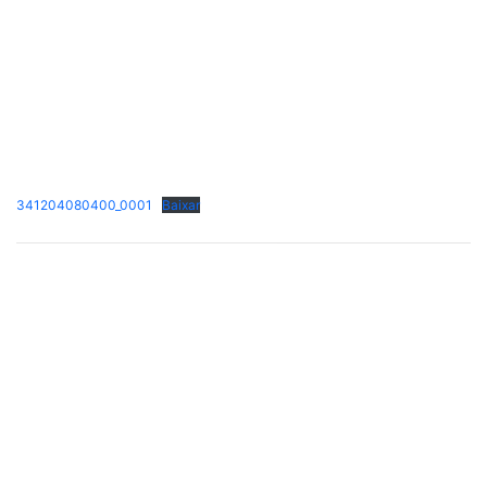
341204080400_0001
Baixar