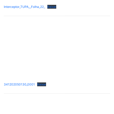
Interceptor_TUPA__Folha_22_
Baixar
341202050130_0001
Baixar