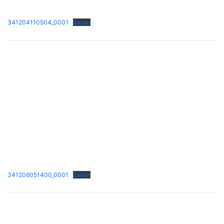
341204110504_0001
Baixar
341206051400_0001
Baixar