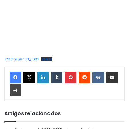
341219094123_0001
Baixar
Linkedin
Tumblr
Pinterest
Reddit
VK
Compartilhar via e-mail
Imprimir
Artigos relacionados