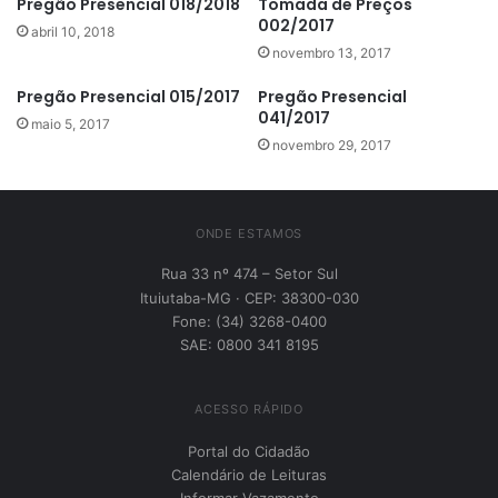
Pregão Presencial 018/2018
Tomada de Preços
002/2017
abril 10, 2018
novembro 13, 2017
Pregão Presencial 015/2017
Pregão Presencial
041/2017
maio 5, 2017
novembro 29, 2017
ONDE ESTAMOS
Rua 33 nº 474 – Setor Sul
Ituiutaba-MG · CEP: 38300-030
Fone: (34) 3268-0400
SAE: 0800 341 8195
ACESSO RÁPIDO
Portal do Cidadão
Calendário de Leituras