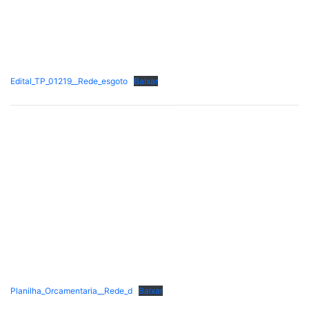
Edital_TP_01219__Rede_esgoto
Baixar
Planilha_Orcamentaria__Rede_d
Baixar