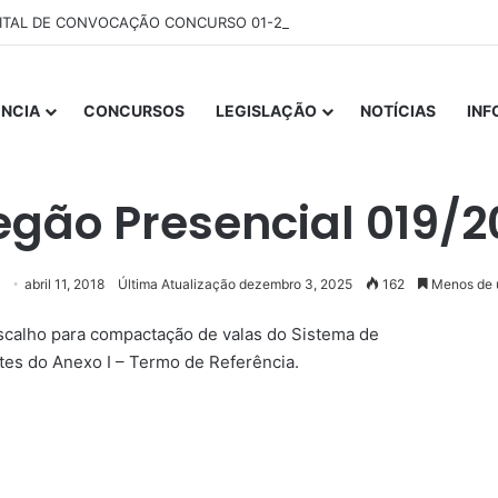
ITAL DE CONVOCAÇÃO CONCURSO 01-2025
NCIA
CONCURSOS
LEGISLAÇÃO
NOTÍCIAS
IN
Início
/
LICITAÇÕES
/
Pregão Presencial 019/2018
egão Presencial 019/2
abril 11, 2018
Última Atualização dezembro 3, 2025
162
Menos de 
ascalho para compactação de valas do Sistema de
es do Anexo I – Termo de Referência.