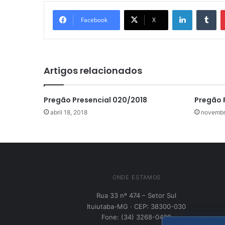
Linkedin
Tu
Facebook
X
Artigos relacionados
Pregão Presencial 020/2018
Pregão 
abril 18, 2018
novembr
ONDE ESTAMOS
Rua 33 nº 474 – Setor Sul
Ituiutaba-MG · CEP: 38300-030
Fone: (34) 3268-0400