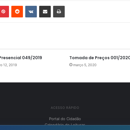
mblr
Pinterest
Reddit
VK
Compartilhar via e-mail
Imprimir
Presencial 049/2019
Tomada de Preços 001/202
o 12, 2019
março 5, 2020
ACESSO RÁPIDO
Portal do Cidadão
Calendário de Leituras