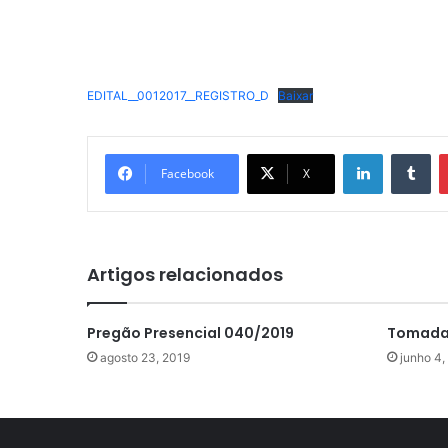
EDITAL__0012017__REGISTRO_D
Baixar
Linkedin
Tu
Facebook
X
Artigos relacionados
Pregão Presencial 040/2019
Tomada 
agosto 23, 2019
junho 4,