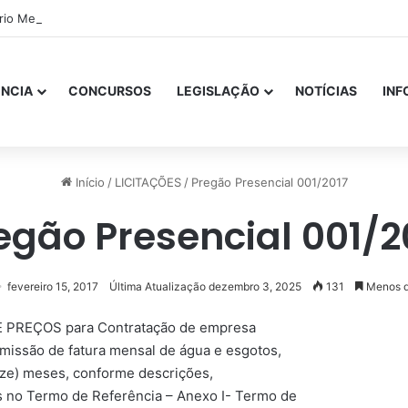
ório Mensal Janeiro – Qualidade da Água Tratada
NCIA
CONCURSOS
LEGISLAÇÃO
NOTÍCIAS
IN
Início
/
LICITAÇÕES
/
Pregão Presencial 001/2017
egão Presencial 001/2
fevereiro 15, 2017
Última Atualização dezembro 3, 2025
131
Menos d
DE PREÇOS para Contratação de empresa
missão de fatura mensal de água e esgotos,
oze) meses, conforme descrições,
s no Termo de Referência – Anexo I- Termo de