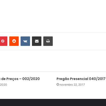
mblr
Pinterest
Reddit
VK
Compartilhar via e-mail
Imprimir
de Preços – 002/2020
Pregão Presencial 040/2017
 2020
novembro 22, 2017