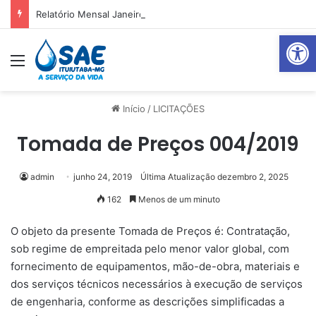
Relatório Mensal Janeiro – Qualidade da Água Tratada
Abrir 
Menu
Pr
Início
/
LICITAÇÕES
Tomada de Preços 004/2019
admin
junho 24, 2019
Última Atualização dezembro 2, 2025
162
Menos de um minuto
O objeto da presente Tomada de Preços é: Contratação,
sob regime de empreitada pelo menor valor global, com
fornecimento de equipamentos, mão-de-obra, materiais e
dos serviços técnicos necessários à execução de serviços
de engenharia, conforme as descrições simplificadas a