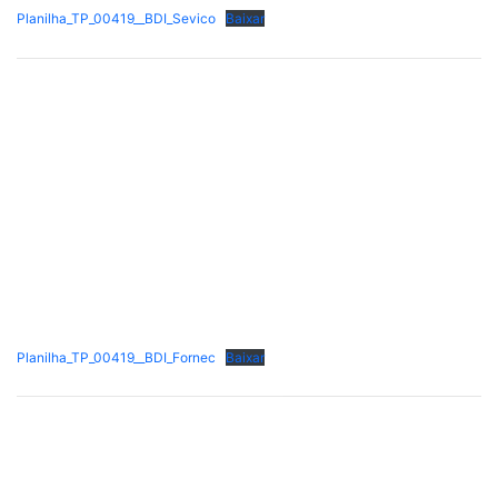
Planilha_TP_00419__BDI_Sevico
Baixar
Planilha_TP_00419__BDI_Fornec
Baixar