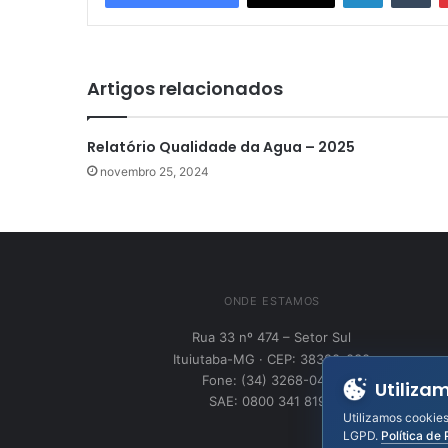
Artigos relacionados
Relatório Qualidade da Agua – 2025
novembro 25, 2024
ONDE ESTAMOS
Rua 33 nº 474 – Setor Sul
Ituiutaba-MG · CEP: 38300-030
Fone: (34) 3268-0400
Utiliza
SAE: 0800 341 8195
Utilizamos cookies
LGPD.
Política de