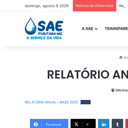
domingo, agosto 9 2026
Notícias de Última Hora
Rela
A SAE
TRANSPARE
Iní
RELATÓRIO AN
Gilcima
RELATORIO ANUAL – BASE 2025
Baixar
Linkedin
Tu
Facebook
X