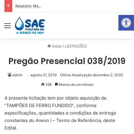
Relatório Mensal Janeiro – Qualidade da Água Tratada
Abrir 
Menu
Pr
Início
/
LICITAÇÕES
Pregão Presencial 038/2019
admin
agosto 21, 2019
Última Atualização dezembro 2, 2025
168
Menos de um minuto
A presente licitação tem por objeto aquisição de
“TAMPÕES DE FERRO FUNDIDO”, conforme
especificações, quantidades e condições de entrega
constantes do Anexo I – Termo de Referência, deste
Edital.