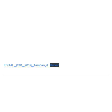
EDITAL__038__2019__Tampao_d
Baixar