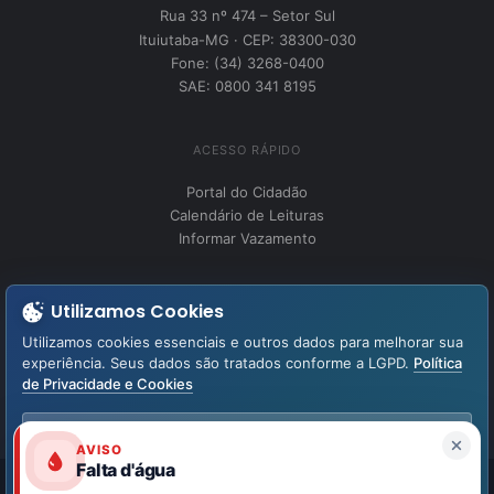
Rua 33 nº 474 – Setor Sul
Ituiutaba-MG · CEP: 38300-030
Fone: (34) 3268-0400
SAE: 0800 341 8195
ACESSO RÁPIDO
Portal do Cidadão
Calendário de Leituras
Informar Vazamento
INSTITUCIONAL
Utilizamos Cookies
Perguntas Frequentes
Utilizamos cookies essenciais e outros dados para melhorar sua
Fale Conosco
experiência. Seus dados são tratados conforme a LGPD.
Política
de Privacidade e Cookies
LGPD – Lei Geral de Proteção de Dados
Aviso de Privacidade
Aceitar Todos
AVISO
Falta d'água
Aceitar Necessários