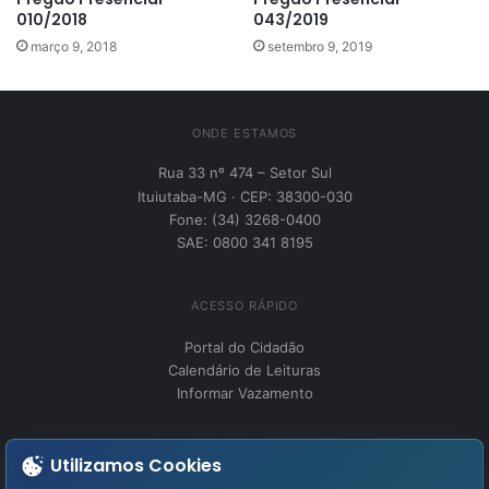
010/2018
043/2019
março 9, 2018
setembro 9, 2019
ONDE ESTAMOS
Rua 33 nº 474 – Setor Sul
Ituiutaba-MG · CEP: 38300-030
Fone: (34) 3268-0400
SAE: 0800 341 8195
ACESSO RÁPIDO
Portal do Cidadão
Calendário de Leituras
Informar Vazamento
INSTITUCIONAL
Utilizamos Cookies