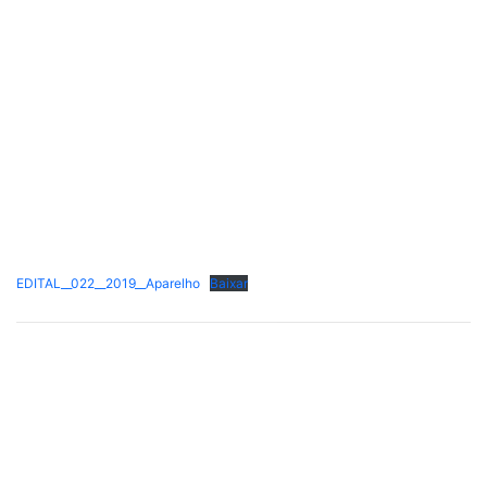
EDITAL__022__2019__Aparelho
Baixar