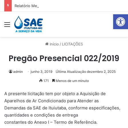
Relatório Mensal Janeiro – Qualidade da Água Tratada
Abrir 
Menu
Pr
Início
/
LICITAÇÕES
Pregão Presencial 022/2019
admin
junho 3, 2019
Última Atualização dezembro 2, 2025
171
Menos de um minuto
A presente licitação tem por objeto a Aquisição de
Aparelhos de Ar Condicionado para Atender as
Demandas da SAE de Ituiutaba, conforme especificações,
quantidades e condições de entrega
constantes do Anexo I – Termo de Referência.