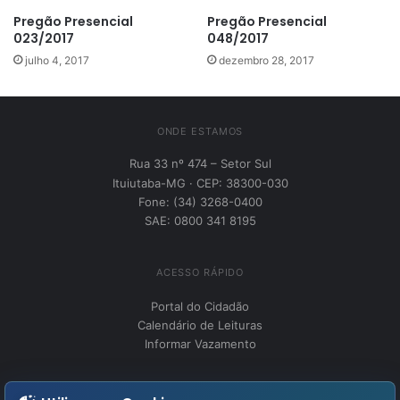
Pregão Presencial
Pregão Presencial
023/2017
048/2017
julho 4, 2017
dezembro 28, 2017
ONDE ESTAMOS
Rua 33 nº 474 – Setor Sul
Ituiutaba-MG · CEP: 38300-030
Fone: (34) 3268-0400
SAE: 0800 341 8195
ACESSO RÁPIDO
Portal do Cidadão
Calendário de Leituras
Informar Vazamento
INSTITUCIONAL