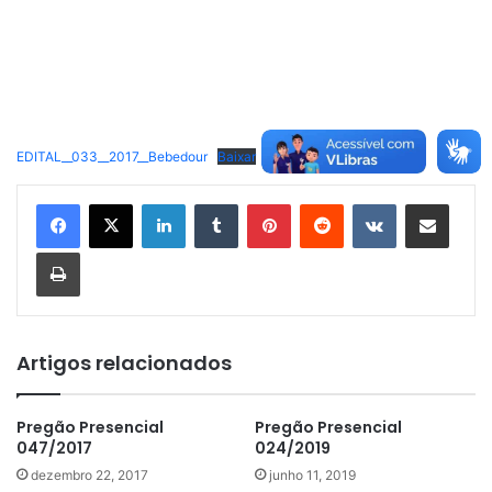
EDITAL__033__2017__Bebedour
Baixar
Linkedin
Tumblr
Pinterest
Reddit
VK
Compartilhar via e-mail
Imprimir
Artigos relacionados
Pregão Presencial
Pregão Presencial
047/2017
024/2019
dezembro 22, 2017
junho 11, 2019