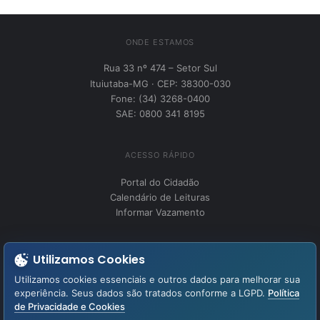
ONDE ESTAMOS
Rua 33 nº 474 – Setor Sul
Ituiutaba-MG · CEP: 38300-030
Fone: (34) 3268-0400
SAE: 0800 341 8195
ACESSO RÁPIDO
Portal do Cidadão
Calendário de Leituras
Informar Vazamento
INSTITUCIONAL
Utilizamos Cookies
Perguntas Frequentes
Utilizamos cookies essenciais e outros dados para melhorar sua
Fale Conosco
experiência. Seus dados são tratados conforme a LGPD.
Política
de Privacidade e Cookies
LGPD – Lei Geral de Proteção de Dados