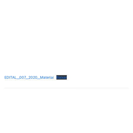
EDITAL__007__2020__Materiai
Baixar