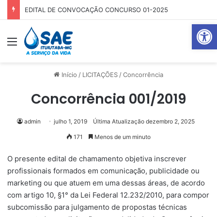
EDITAL DE CONVOCAÇÃO CONCURSO 01-2025
Abrir 
Menu
Pr
Início
/
LICITAÇÕES
/
Concorrência
Concorrência 001/2019
admin
julho 1, 2019
Última Atualização dezembro 2, 2025
171
Menos de um minuto
O presente edital de chamamento objetiva inscrever
profissionais formados em comunicação, publicidade ou
marketing ou que atuem em uma dessas áreas, de acordo
com artigo 10, §1° da Lei Federal 12.232/2010, para compor
subcomissão para julgamento de propostas técnicas