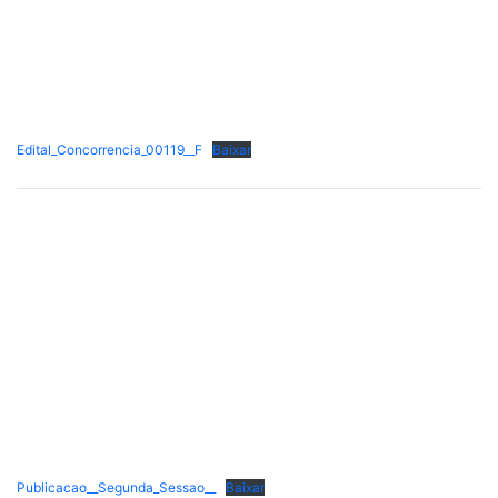
Edital_Concorrencia_00119__F
Baixar
Publicacao__Segunda_Sessao__
Baixar