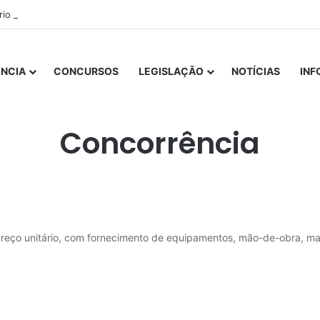
ório Mensal Janeiro – Qualidade da Água Tratada
NCIA
CONCURSOS
LEGISLAÇÃO
NOTÍCIAS
IN
Início
/
LICITAÇÕES
/
Concorrência
Concorrência
reço unitário, com fornecimento de equipamentos, mão-de-obra, mat