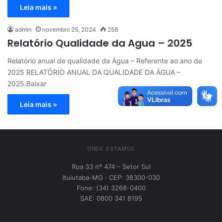
Leia mais »
admin
novembro 25, 2024
258
Relatório Qualidade da Agua – 2025
Relatório anual de qualidade da Água – Referente ao ano de
2025 RELATÓRIO ANUAL DA QUALIDADE DA ÁGUA –
2025.Baixar
Leia mais »
ONDE ESTAMOS
Rua 33 nº 474 – Setor Sul
Ituiutaba-MG · CEP: 38300-030
Fone: (34) 3268-0400
SAE: 0800 341 8195