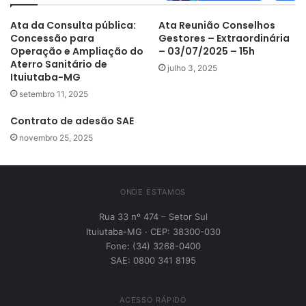
Ata da Consulta pública:
Ata Reunião Conselhos
Concessão para
Gestores – Extraordinária
Operação e Ampliação do
– 03/07/2025 – 15h
Aterro Sanitário de
julho 3, 2025
Ituiutaba-MG
setembro 11, 2025
Contrato de adesão SAE
novembro 25, 2025
ONDE ESTAMOS
Rua 33 nº 474 – Setor Sul
Ituiutaba-MG · CEP: 38300-030
Fone: (34) 3268-0400
SAE: 0800 341 8195
ACESSO RÁPIDO