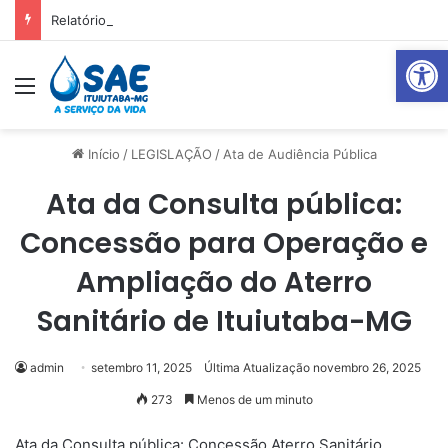
Relatório Mensal Janeiro – Qualidade da Água Tratada
Abrir 
Menu
Pr
Início
/
LEGISLAÇÃO
/
Ata de Audiência Pública
Ata da Consulta pública:
Concessão para Operação e
Ampliação do Aterro
Sanitário de Ituiutaba-MG
admin
setembro 11, 2025
Última Atualização novembro 26, 2025
273
Menos de um minuto
Ata da Consulta pública: Concessão Aterro Sanitário,