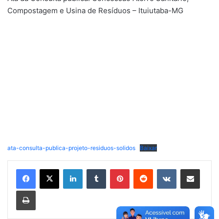
Compostagem e Usina de Resíduos – Ituiutaba-MG
ata-consulta-publica-projeto-residuos-solidos
Baixar
Linkedin
Tumblr
Pinterest
Reddit
VK
Compartilhar via e-mail
Imprimir