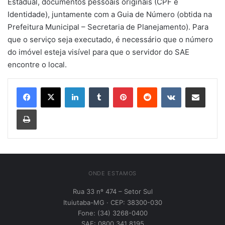
Estadual, documentos pessoais originais (CPF e
Identidade), juntamente com a Guia de Número (obtida na
Prefeitura Municipal – Secretaria de Planejamento). Para
que o serviço seja executado, é necessário que o número
do imóvel esteja visível para que o servidor do SAE
encontre o local.
Linkedin
Tumblr
Pinterest
Reddit
VK
Compartilhar via e-mail
Imprimir
ONDE ESTAMOS
Rua 33 nº 474 – Setor Sul
Ituiutaba-MG · CEP: 38300-030
Fone: (34) 3268-0400
SAE: 0800 341 8195