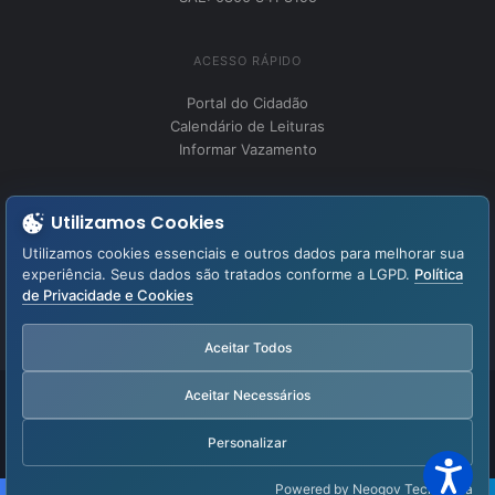
ACESSO RÁPIDO
Portal do Cidadão
Calendário de Leituras
Informar Vazamento
INSTITUCIONAL
Utilizamos Cookies
Perguntas Frequentes
Utilizamos cookies essenciais e outros dados para melhorar sua
Fale Conosco
experiência. Seus dados são tratados conforme a LGPD.
Política
de Privacidade e Cookies
LGPD – Lei Geral de Proteção de Dados
Aviso de Privacidade
Aceitar Todos
Aceitar Necessários
Facebook
YouTube
Instagram
WhatsApp
Personalizar
Powered by Neogov Tecnologia