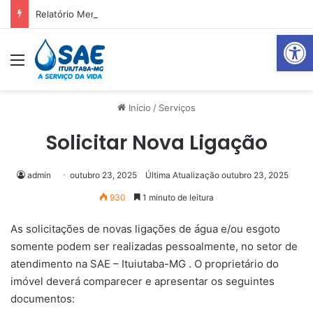
Relatório Mensal Janeiro – Qualidade da Água Tratada
Abrir 
Menu
Pr
Início
/
Serviços
Solicitar Nova Ligação
admin
outubro 23, 2025
Última Atualização outubro 23, 2025
930
1 minuto de leitura
As solicitações de novas ligações de água e/ou esgoto
somente podem ser realizadas pessoalmente, no setor de
atendimento na SAE – Ituiutaba-MG . O proprietário do
imóvel deverá comparecer e apresentar os seguintes
documentos: