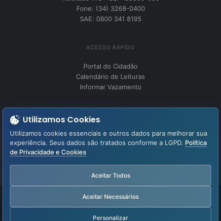
Fone: (34) 3268-0400
SAE: 0800 341 8195
ACESSO RÁPIDO
Portal do Cidadão
Calendário de Leituras
Informar Vazamento
INSTITUCIONAL
Utilizamos Cookies
Perguntas Frequentes
Utilizamos cookies essenciais e outros dados para melhorar sua
Fale Conosco
experiência. Seus dados são tratados conforme a LGPD.
Política
de Privacidade e Cookies
LGPD – Lei Geral de Proteção de Dados
Aviso de Privacidade
Aceitar Todos
Aceitar Necessários
Facebook
YouTube
Instagram
WhatsApp
Personalizar