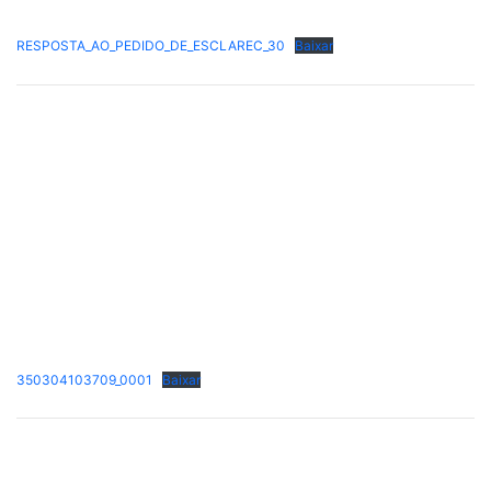
RESPOSTA_AO_PEDIDO_DE_ESCLAREC_30
Baixar
350304103709_0001
Baixar