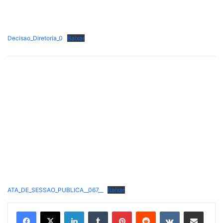
Decisao_Diretoria_0
Baixar
ATA_DE_SESSAO_PUBLICA__067__
Baixar
Linkedin
Tumblr
Pinterest
Reddit
VK
Compartilhar via e-mail