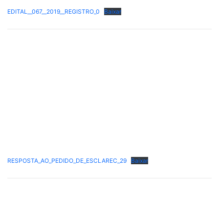
EDITAL__067__2019__REGISTRO_0
Baixar
RESPOSTA_AO_PEDIDO_DE_ESCLAREC_29
Baixar