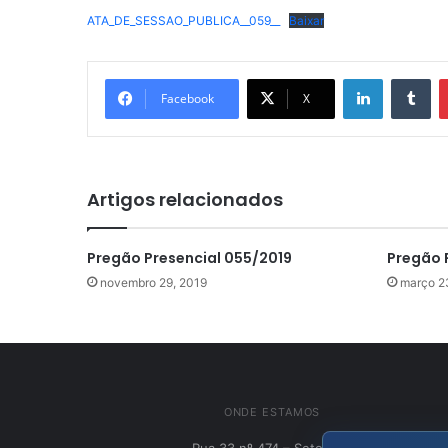
ATA_DE_SESSAO_PUBLICA__059__
Baixar
Linkedin
Tu
Facebook
X
Artigos relacionados
Pregão Presencial 055/2019
Pregão 
novembro 29, 2019
março 2
ONDE ESTAMOS
Rua 33 nº 474 – Setor Sul