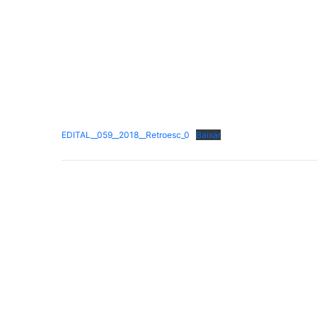
EDITAL__059__2018__Retroesc_0
Baixar