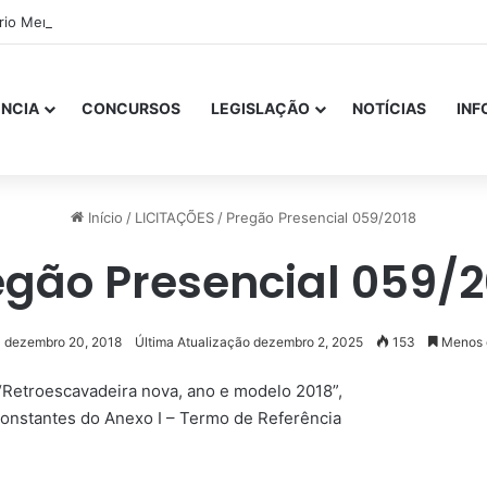
ório Mensal Janeiro – Qualidade da Água Tratada
NCIA
CONCURSOS
LEGISLAÇÃO
NOTÍCIAS
IN
Início
/
LICITAÇÕES
/
Pregão Presencial 059/2018
egão Presencial 059/2
dezembro 20, 2018
Última Atualização dezembro 2, 2025
153
Menos 
 “Retroescavadeira nova, ano e modelo 2018”,
onstantes do Anexo I – Termo de Referência