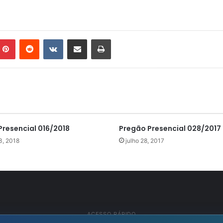
mblr
Pinterest
Reddit
VK
Compartilhar via e-mail
Imprimir
Presencial 016/2018
Pregão Presencial 028/2017
3, 2018
julho 28, 2017
ACESSO RÁPIDO