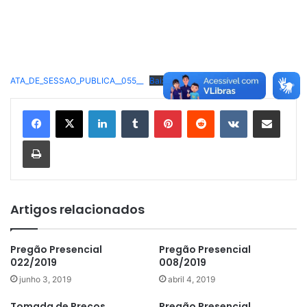
ATA_DE_SESSAO_PUBLICA__055__
Baixar
Linkedin
Tumblr
Pinterest
Reddit
VK
Compartilhar via e-mail
Imprimir
Artigos relacionados
Pregão Presencial
Pregão Presencial
022/2019
008/2019
junho 3, 2019
abril 4, 2019
Tomada de Preços
Pregão Presencial