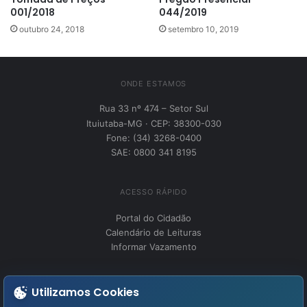
001/2018
044/2019
outubro 24, 2018
setembro 10, 2019
ONDE ESTAMOS
Rua 33 nº 474 – Setor Sul
Ituiutaba-MG · CEP: 38300-030
Fone: (34) 3268-0400
SAE: 0800 341 8195
ACESSO RÁPIDO
Portal do Cidadão
Calendário de Leituras
Informar Vazamento
INSTITUCIONAL
Utilizamos Cookies