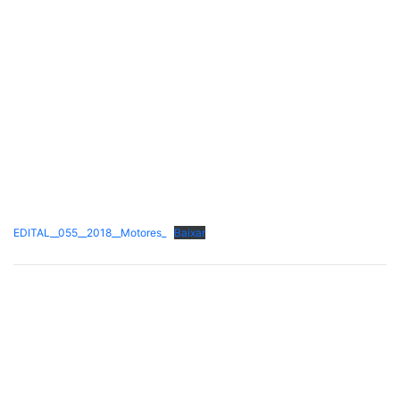
EDITAL__055__2018__Motores_
Baixar