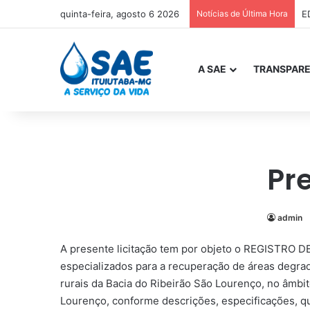
quinta-feira, agosto 6 2026
Notícias de Última Hora
E
A SAE
TRANSPARE
Pr
admin
A presente licitação tem por objeto o REGISTRO D
especializados para a recuperação de áreas degr
rurais da Bacia do Ribeirão São Lourenço, no âmb
Lourenço, conforme descrições, especificações, q