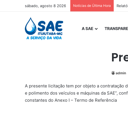
sábado, agosto 8 2026
Notícias de Última Hora
Relat
A SAE
TRANSPARE
Pr
admin
A presente licitação tem por objeto a contratação
e polimento dos veículos e máquinas da SAE”, con
constantes do Anexo I – Termo de Referência