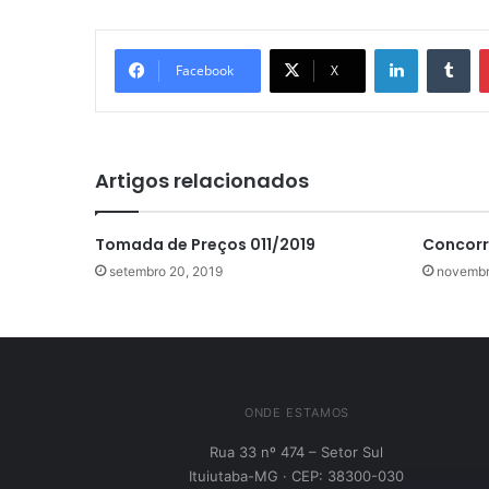
Linkedin
Tu
Facebook
X
Artigos relacionados
Tomada de Preços 011/2019
Concorr
setembro 20, 2019
novembr
ONDE ESTAMOS
Rua 33 nº 474 – Setor Sul
Ituiutaba-MG · CEP: 38300-030