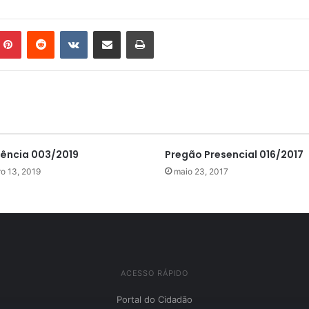
mblr
Pinterest
Reddit
VK
Compartilhar via e-mail
Imprimir
ência 003/2019
Pregão Presencial 016/2017
o 13, 2019
maio 23, 2017
ACESSO RÁPIDO
Portal do Cidadão