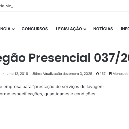
ório Mensal Janeiro – Qualidade da Água Tratada
NCIA
CONCURSOS
LEGISLAÇÃO
NOTÍCIAS
IN
Início
/
LICITAÇÕES
/
Pregão Presencial 037/2018
egão Presencial 037/2
julho 12, 2018
Última Atualização dezembro 3, 2025
157
Menos de 
 de empresa para “prestação de serviços de lavagem
forme especificações, quantidades e condições