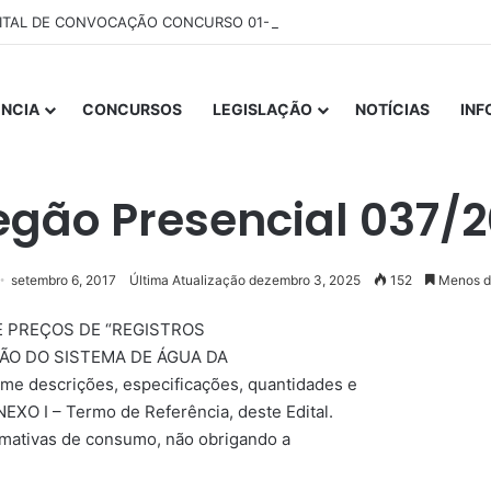
ITAL DE CONVOCAÇÃO CONCURSO 01-2025
NCIA
CONCURSOS
LEGISLAÇÃO
NOTÍCIAS
IN
Início
/
LICITAÇÕES
/
Pregão Presencial 037/2017
egão Presencial 037/2
setembro 6, 2017
Última Atualização dezembro 3, 2025
152
Menos d
 DE PREÇOS DE “REGISTROS
ÃO DO SISTEMA DE ÁGUA DA
rme descrições, especificações, quantidades e
EXO I – Termo de Referência, deste Edital.
imativas de consumo, não obrigando a