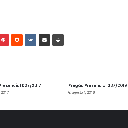
mblr
Pinterest
Reddit
VK
Compartilhar via e-mail
Imprimir
Presencial 027/2017
Pregão Presencial 037/2019
, 2017
agosto 1, 2019