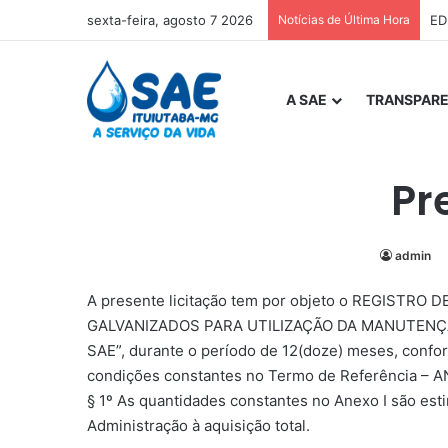
sexta-feira, agosto 7 2026
Notícias de Última Hora
ED
A SAE
TRANSPARE
Pr
admin
A presente licitação tem por objeto o REGISTRO
GALVANIZADOS PARA UTILIZAÇÃO DA MANUTENÇ
SAE”, durante o período de 12(doze) meses, confo
condições constantes no Termo de Referência – AN
§ 1º As quantidades constantes no Anexo I são est
Administração à aquisição total.